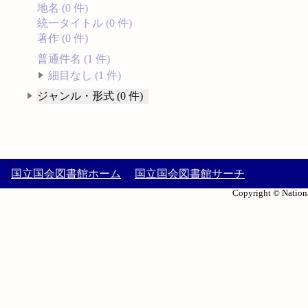
地名 (0 件)
統一タイトル (0 件)
著作 (0 件)
普通件名 (1 件)
細目なし (1 件)
ジャンル・形式 (0 件)
国立国会図書館ホーム
国立国会図書館サーチ
Copyright © Nationa