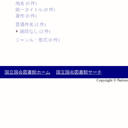
地名 (0 件)
統一タイトル (0 件)
著作 (0 件)
普通件名 (2 件)
細目なし (2 件)
ジャンル・形式 (0 件)
国立国会図書館ホーム
国立国会図書館サーチ
Copyright © Nationa