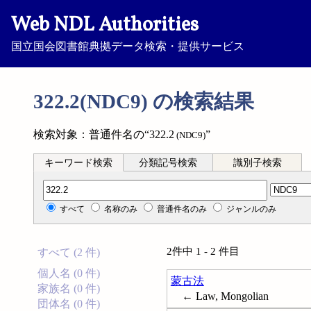
Web NDL Authorities
国立国会図書館典拠データ検索・提供サービス
322.2(NDC9) の検索結果
検索対象：普通件名の“322.2
”
(NDC9)
キーワード検索
分類記号検索
識別子検索
分類記号検索
すべて
名称のみ
普通件名のみ
ジャンルのみ
2件中 1 - 2 件目
すべて (2 件)
個人名 (0 件)
蒙古法
家族名 (0 件)
← Law, Mongolian
団体名 (0 件)