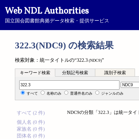
Web NDL Authorities
国立国会図書館典拠データ検索・提供サービス
322.3(NDC9) の検索結果
検索対象：統一タイトルの“322.3
”
(NDC9)
キーワード検索
分類記号検索
識別子検索
分類記号検索
すべて
名称のみ
普通件名のみ
ジャンルのみ
NDC9の分類「322.3」は統一
すべて (2 件)
個人名 (0 件)
家族名 (0 件)
団体名 (0 件)