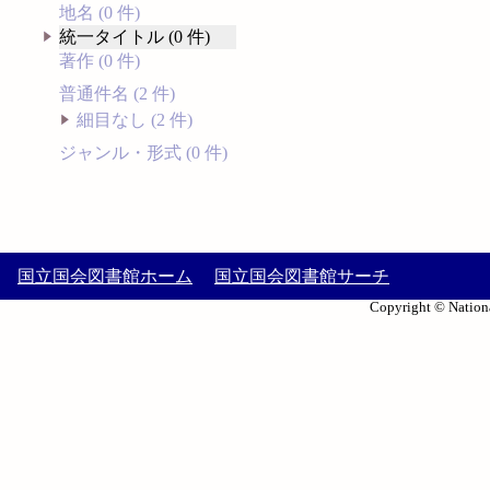
地名 (0 件)
統一タイトル (0 件)
著作 (0 件)
普通件名 (2 件)
細目なし (2 件)
ジャンル・形式 (0 件)
国立国会図書館ホーム
国立国会図書館サーチ
Copyright © Nationa