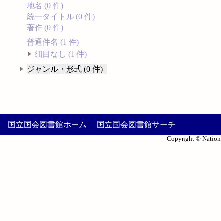
地名 (0 件)
統一タイトル (0 件)
著作 (0 件)
普通件名 (1 件)
細目なし (1 件)
ジャンル・形式 (0 件)
国立国会図書館ホーム
国立国会図書館サーチ
Copyright © Nationa