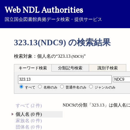
Web NDL Authorities
国立国会図書館典拠データ検索・提供サービス
323.13(NDC9) の検索結果
検索対象：個人名の“323.13
”
(NDC9)
キーワード検索
分類記号検索
識別子検索
分類記号検索
すべて
名称のみ
普通件名のみ
ジャンルのみ
NDC9の分類「323.13」は個
すべて (2 件)
個人名 (0 件)
家族名 (0 件)
団体名 (0 件)