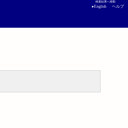
検索結果へ移動
▸
English
ヘルプ