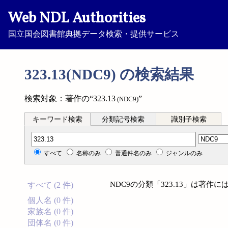
Web NDL Authorities
国立国会図書館典拠データ検索・提供サービス
323.13(NDC9) の検索結果
検索対象：著作の“323.13
”
(NDC9)
キーワード検索
分類記号検索
識別子検索
分類記号検索
すべて
名称のみ
普通件名のみ
ジャンルのみ
NDC9の分類「323.13」は著
すべて (2 件)
個人名 (0 件)
家族名 (0 件)
団体名 (0 件)