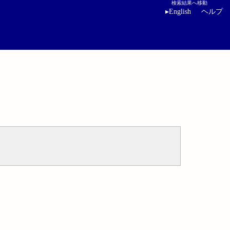
検索結果へ移動
▸
English
ヘルプ