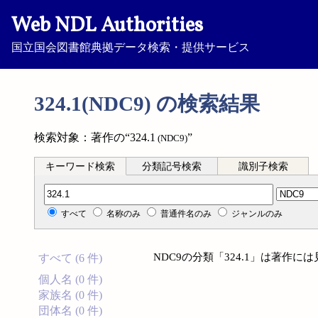
Web NDL Authorities
国立国会図書館典拠データ検索・提供サービス
324.1(NDC9) の検索結果
検索対象：著作の“324.1
”
(NDC9)
キーワード検索
分類記号検索
識別子検索
分類記号検索
すべて
名称のみ
普通件名のみ
ジャンルのみ
NDC9の分類「324.1」は著作
すべて (6 件)
個人名 (0 件)
家族名 (0 件)
団体名 (0 件)