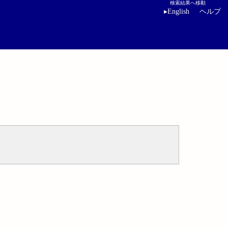
検索結果へ移動
▸
English
ヘルプ