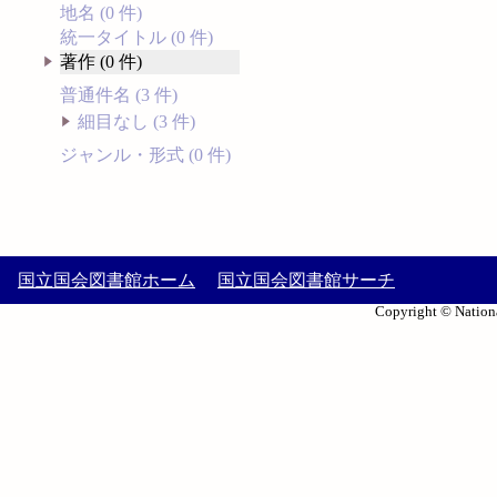
地名 (0 件)
統一タイトル (0 件)
著作 (0 件)
普通件名 (3 件)
細目なし (3 件)
ジャンル・形式 (0 件)
国立国会図書館ホーム
国立国会図書館サーチ
Copyright © Nationa