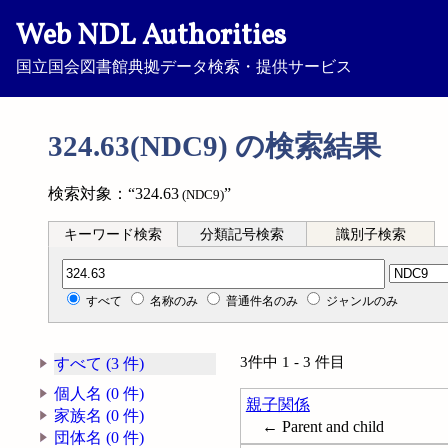
Web NDL Authorities
国立国会図書館典拠データ検索・提供サービス
324.63(NDC9) の検索結果
検索対象：“324.63
”
(NDC9)
キーワード検索
分類記号検索
識別子検索
分類記号検索
すべて
名称のみ
普通件名のみ
ジャンルのみ
3件中 1 - 3 件目
すべて (3 件)
個人名 (0 件)
親子関係
家族名 (0 件)
← Parent and child
団体名 (0 件)