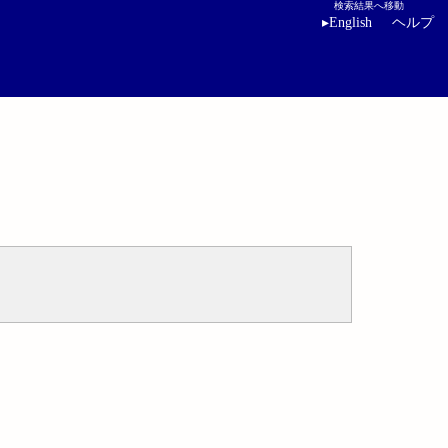
検索結果へ移動
▸
English
ヘルプ