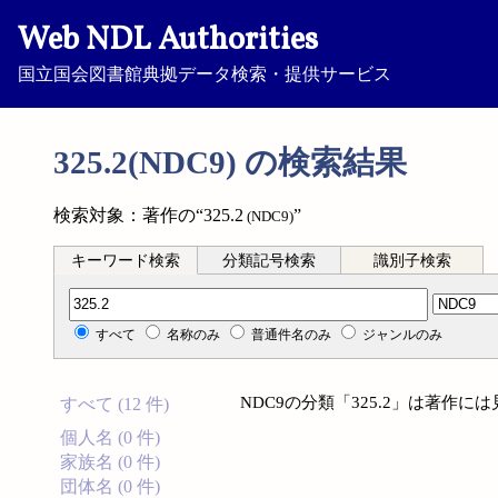
Web NDL Authorities
国立国会図書館典拠データ検索・提供サービス
325.2(NDC9) の検索結果
検索対象：著作の“325.2
”
(NDC9)
キーワード検索
分類記号検索
識別子検索
分類記号検索
すべて
名称のみ
普通件名のみ
ジャンルのみ
NDC9の分類「325.2」は著作
すべて (12 件)
個人名 (0 件)
家族名 (0 件)
団体名 (0 件)