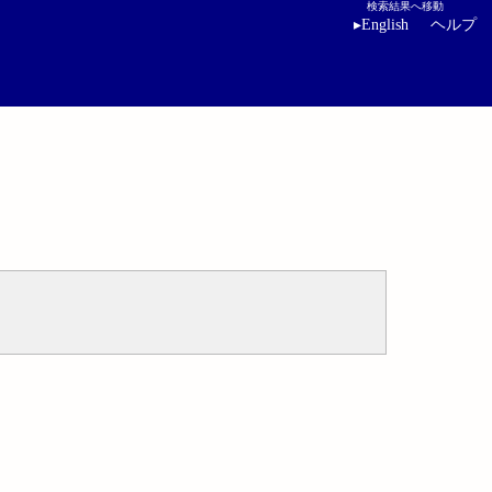
検索結果へ移動
▸
English
ヘルプ