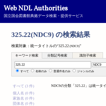
Web NDL Authorities
国立国会図書館典拠データ検索・提供サービス
325.22(NDC9) の検索結果
検索対象：統一タイトルの“325.22
”
(NDC9)
キーワード検索
分類記号検索
識別子検索
分類記号検索
すべて
名称のみ
普通件名のみ
ジャンルのみ
NDC9の分類「325.22」は統
すべて (3 件)
個人名 (0 件)
家族名 (0 件)
団体名 (0 件)