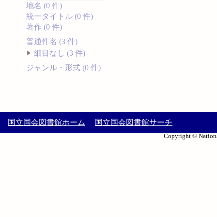
地名 (0 件)
統一タイトル (0 件)
著作 (0 件)
普通件名 (3 件)
細目なし (3 件)
ジャンル・形式 (0 件)
国立国会図書館ホーム
国立国会図書館サーチ
Copyright © Nationa