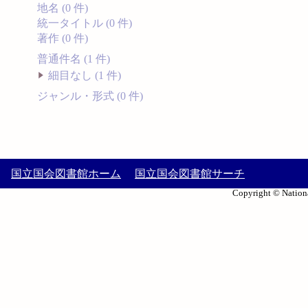
地名 (0 件)
統一タイトル (0 件)
著作 (0 件)
普通件名 (1 件)
細目なし (1 件)
ジャンル・形式 (0 件)
国立国会図書館ホーム
国立国会図書館サーチ
Copyright © Nationa