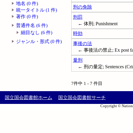
地名 (0 件)
刑の免除
統一タイトル (1 件)
著作 (0 件)
刑罰
← 体刑; Punishment
普通件名 (6 件)
細目なし (6 件)
時効
ジャンル・形式 (0 件)
事後の法
← 事後法の禁止; Ex post fac
量刑
← 刑の量定; Sentences (Crimi
7件中 1 - 7 件目
国立国会図書館ホーム
国立国会図書館サーチ
Copyright © Nationa