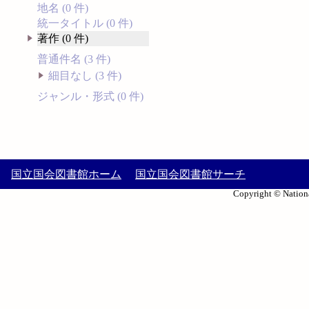
地名 (0 件)
統一タイトル (0 件)
著作 (0 件)
普通件名 (3 件)
細目なし (3 件)
ジャンル・形式 (0 件)
国立国会図書館ホーム
国立国会図書館サーチ
Copyright © Nationa