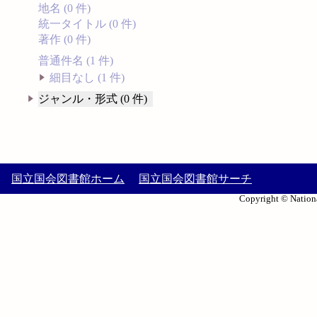
地名 (0 件)
統一タイトル (0 件)
著作 (0 件)
普通件名 (1 件)
細目なし (1 件)
ジャンル・形式 (0 件)
国立国会図書館ホーム
国立国会図書館サーチ
Copyright © Nationa