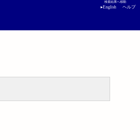
検索結果へ移動
▸
English
ヘルプ