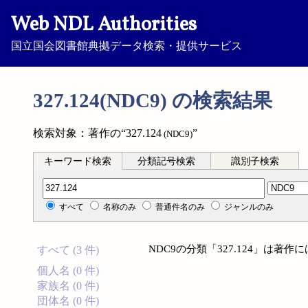
Web NDL Authorities
国立国会図書館典拠データ検索・提供サービス
327.124(NDC9) の検索結果
検索対象：著作の“327.124
”
(NDC9)
キーワード検索
分類記号検索
識別子検索
分類記号検索
すべて
名称のみ
普通件名のみ
ジャンルのみ
NDC9の分類「327.124」は著
すべて (3 件)
個人名 (0 件)
家族名 (0 件)
団体名 (0 件)