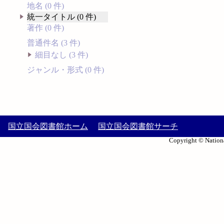
地名 (0 件)
統一タイトル (0 件)
著作 (0 件)
普通件名 (3 件)
細目なし (3 件)
ジャンル・形式 (0 件)
国立国会図書館ホーム
国立国会図書館サーチ
Copyright © Nationa