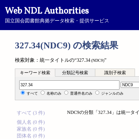
Web NDL Authorities
国立国会図書館典拠データ検索・提供サービス
327.34(NDC9) の検索結果
検索対象：統一タイトルの“327.34
”
(NDC9)
キーワード検索
分類記号検索
識別子検索
分類記号検索
すべて
名称のみ
普通件名のみ
ジャンルのみ
NDC9の分類「327.34」は統
すべて (3 件)
個人名 (0 件)
家族名 (0 件)
団体名 (0 件)