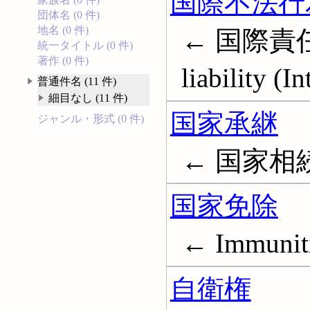
国際不法行
団体名 (0 件)
地名 (0 件)
← 国際責任;
統一タイトル (0 件)
著作 (0 件)
liability (I
普通件名 (11 件)
細目なし (11 件)
国家承継
ジャンル・形式 (0 件)
← 国家相続; S
国家免除
← Immunitie
自衛権