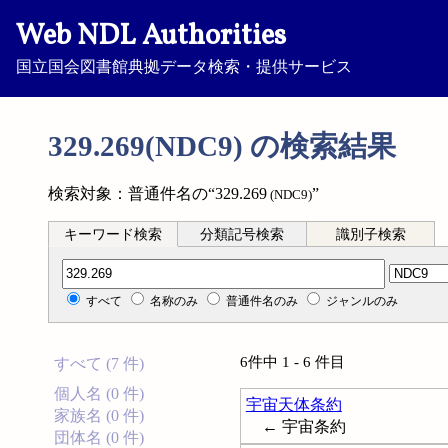
Web NDL Authorities
国立国会図書館典拠データ検索・提供サービス
329.269(NDC9) の検索結果
検索対象：普通件名の“329.269
”
(NDC9)
キーワード検索
分類記号検索
識別子検索
分類記号検索
すべて
名称のみ
普通件名のみ
ジャンルのみ
6件中 1 - 6 件目
すべて (7 件)
個人名 (0 件)
宇宙天体条約
家族名 (0 件)
← 宇宙条約
団体名 (0 件)