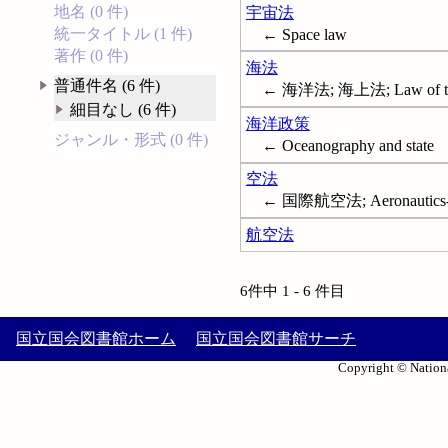
地名 (0 件)
宇宙法
統一タイトル (1 件)
← Space law
著作 (0 件)
海法
普通件名 (6 件)
← 海洋法; 海上法; Law of th
細目なし (6 件)
海洋政策
ジャンル・形式 (0 件)
← Oceanography and state
空法
← 国際航空法; Aeronautics--La
航空法
6件中 1 - 6 件目
国立国会図書館ホーム
国立国会図書館サーチ
Copyright © Nationa