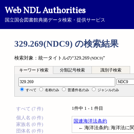
Web NDL Authorities
国立国会図書館典拠データ検索・提供サービス
329.269(NDC9) の検索結果
検索対象：統一タイトルの“329.269
”
(NDC9)
キーワード検索
分類記号検索
識別子検索
分類記号検索
すべて
名称のみ
普通件名のみ
ジャンルのみ
1件中 1 - 1 件目
すべて (7 件)
個人名 (0 件)
国連海洋法条約
家族名 (0 件)
← 海洋法条約; 海洋法
団体名 (0 件)