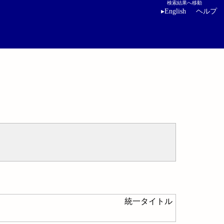
検索結果へ移動
▸
English
ヘルプ
統一タイトル