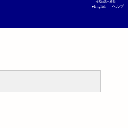
検索結果へ移動
▸
English
ヘルプ