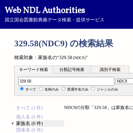
Web NDL Authorities
国立国会図書館典拠データ検索・提供サービス
329.58(NDC9) の検索結果
検索対象：家族名の“329.58
”
(NDC9)
キーワード検索
分類記号検索
識別子検索
分類記号検索
すべて
名称のみ
普通件名のみ
ジャンルのみ
NDC9の分類「329.58」は家
すべて (3 件)
個人名 (0 件)
家族名 (0 件)
団体名 (0 件)