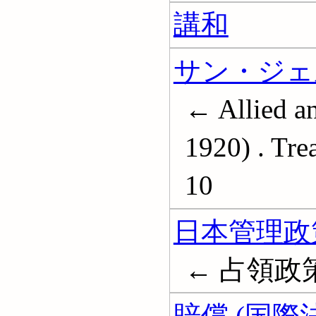
講和
サン・ジェル
← Allied a
1920) . Trea
10
日本管理政
← 占領政策
賠償 (国際法