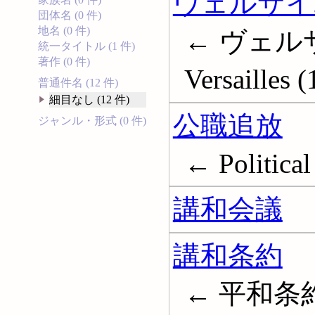
ヴェルサイユ
団体名 (0 件)
地名 (0 件)
← ヴェルサイ
統一タイトル (1 件)
著作 (0 件)
Versailles 
普通件名 (12 件)
細目なし (12 件)
公職追放
ジャンル・形式 (0 件)
← Political
講和会議
講和条約
← 平和条約; P