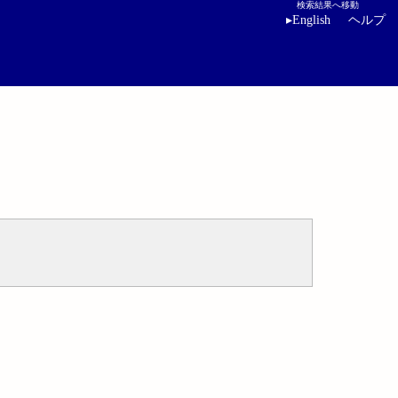
検索結果へ移動
▸
English
ヘルプ