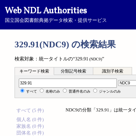
Web NDL Authorities
国立国会図書館典拠データ検索・提供サービス
329.91(NDC9) の検索結果
検索対象：統一タイトルの“329.91
”
(NDC9)
キーワード検索
分類記号検索
識別子検索
分類記号検索
すべて
名称のみ
普通件名のみ
ジャンルのみ
NDC9の分類「329.91」は統
すべて (5 件)
個人名 (0 件)
家族名 (0 件)
団体名 (0 件)