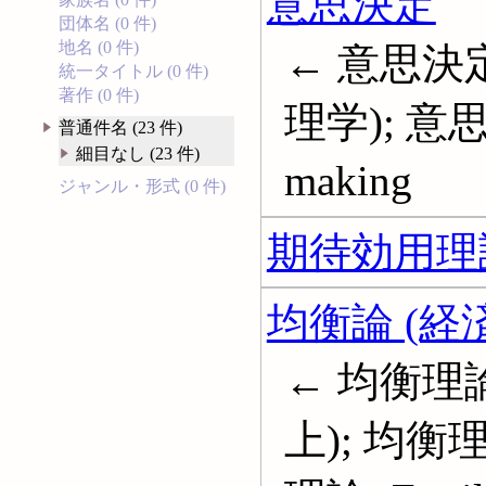
意思決定
団体名 (0 件)
地名 (0 件)
← 意思決定
統一タイトル (0 件)
著作 (0 件)
理学); 意思決
普通件名 (23 件)
細目なし (23 件)
making
ジャンル・形式 (0 件)
期待効用理
均衡論 (経
← 均衡理論
上); 均衡