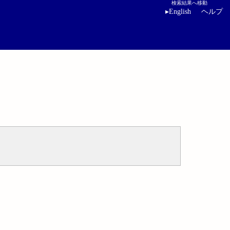
検索結果へ移動
▸
English
ヘルプ