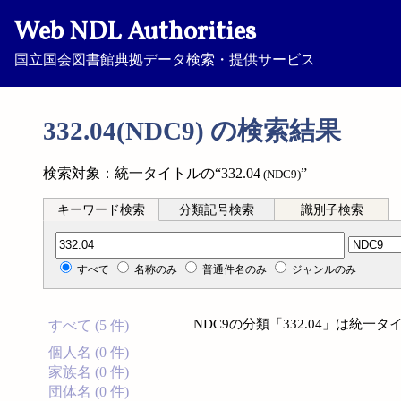
Web NDL Authorities
国立国会図書館典拠データ検索・提供サービス
332.04(NDC9) の検索結果
検索対象：統一タイトルの“332.04
”
(NDC9)
キーワード検索
分類記号検索
識別子検索
分類記号検索
すべて
名称のみ
普通件名のみ
ジャンルのみ
NDC9の分類「332.04」は統
すべて (5 件)
個人名 (0 件)
家族名 (0 件)
団体名 (0 件)