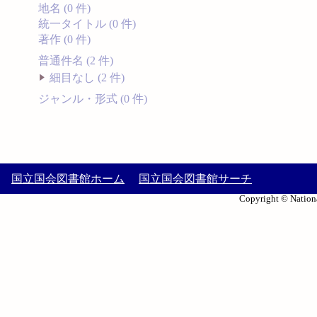
地名 (0 件)
統一タイトル (0 件)
著作 (0 件)
普通件名 (2 件)
細目なし (2 件)
ジャンル・形式 (0 件)
国立国会図書館ホーム
国立国会図書館サーチ
Copyright © Nationa