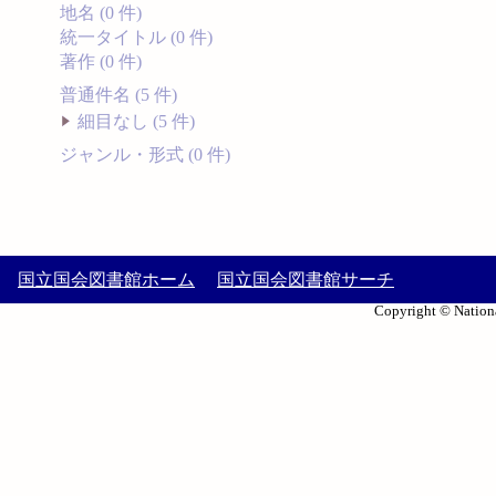
地名 (0 件)
統一タイトル (0 件)
著作 (0 件)
普通件名 (5 件)
細目なし (5 件)
ジャンル・形式 (0 件)
国立国会図書館ホーム
国立国会図書館サーチ
Copyright © Nationa