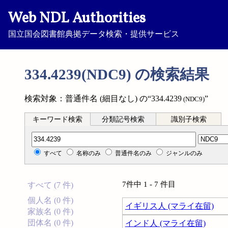
Web NDL Authorities
国立国会図書館典拠データ検索・提供サービス
334.4239(NDC9) の検索結果
検索対象：普通件名 (細目なし) の“334.4239
”
(NDC9)
キーワード検索
分類記号検索
識別子検索
分類記号検索
すべて
名称のみ
普通件名のみ
ジャンルのみ
7件中 1 - 7 件目
すべて (7 件)
個人名 (0 件)
イギリス人 (マライ在留)
家族名 (0 件)
団体名 (0 件)
インド人 (マライ在留)