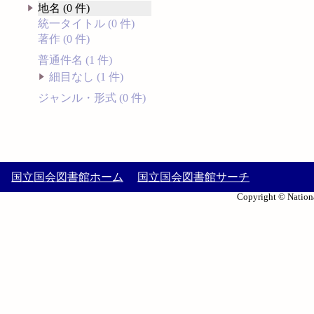
地名 (0 件)
統一タイトル (0 件)
著作 (0 件)
普通件名 (1 件)
細目なし (1 件)
ジャンル・形式 (0 件)
国立国会図書館ホーム
国立国会図書館サーチ
Copyright © Nationa