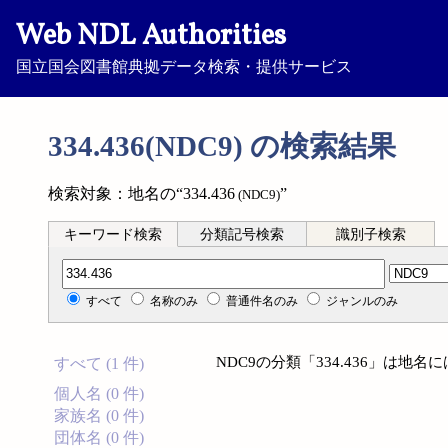
Web NDL Authorities
国立国会図書館典拠データ検索・提供サービス
334.436(NDC9) の検索結果
検索対象：地名の“334.436
”
(NDC9)
キーワード検索
分類記号検索
識別子検索
分類記号検索
すべて
名称のみ
普通件名のみ
ジャンルのみ
NDC9の分類「334.436」は地
すべて (1 件)
個人名 (0 件)
家族名 (0 件)
団体名 (0 件)