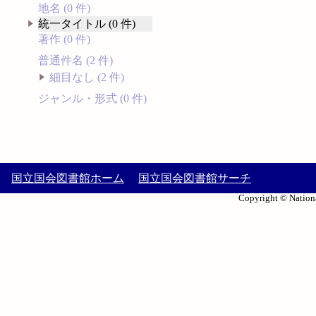
地名 (0 件)
統一タイトル (0 件)
著作 (0 件)
普通件名 (2 件)
細目なし (2 件)
ジャンル・形式 (0 件)
国立国会図書館ホーム
国立国会図書館サーチ
Copyright © Nationa