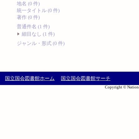
地名 (0 件)
統一タイトル (0 件)
著作 (0 件)
普通件名 (1 件)
細目なし (1 件)
ジャンル・形式 (0 件)
国立国会図書館ホーム
国立国会図書館サーチ
Copyright © Nationa