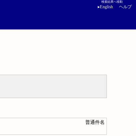
検索結果へ移動
▸
English
ヘルプ
普通件名