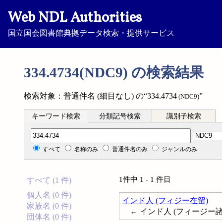
Web NDL Authorities
国立国会図書館典拠データ検索・提供サービス
334.4734(NDC9) の検索結果
検索対象：普通件名 (細目なし) の“334.4734
”
(NDC9)
キーワード検索
分類記号検索
識別子検索
分類記号検索
すべて
名称のみ
普通件名のみ
ジャンルのみ
1件中 1 - 1 件目
すべて (1 件)
個人名 (0 件)
インド人 (フィジー在留)
家族名 (0 件)
← インド人 (フィージー
団体名 (0 件)