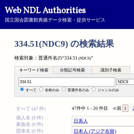
Web NDL Authorities
国立国会図書館典拠データ検索・提供サービス
334.51(NDC9) の検索結果
検索対象：普通件名の“334.51
”
(NDC9)
キーワード検索
分類記号検索
識別子検索
分類記号検索
すべて
名称のみ
普通件名のみ
ジャンルのみ
47件中 1 - 20 件目
≪
前
1
すべて (47 件)
個人名 (0 件)
日系人
家族名 (0 件)
団体名 (0 件)
日本人 (アジア在留)