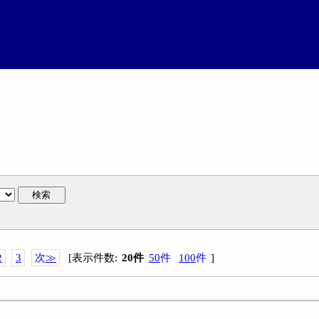
検索
2
3
次
≫
[
表示件数
:
20
件
50
件
100
件
]