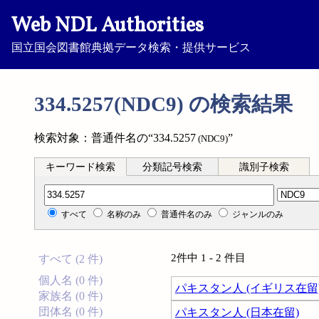
Web NDL Authorities
国立国会図書館典拠データ検索・提供サービス
334.5257(NDC9) の検索結果
検索対象：普通件名の“334.5257
”
(NDC9)
キーワード検索
分類記号検索
識別子検索
分類記号検索
すべて
名称のみ
普通件名のみ
ジャンルのみ
2件中 1 - 2 件目
すべて (2 件)
個人名 (0 件)
パキスタン人 (イギリス在留
家族名 (0 件)
団体名 (0 件)
パキスタン人 (日本在留)