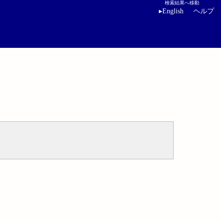
検索結果へ移動
▸
English
ヘルプ