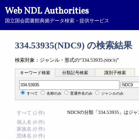
Web NDL Authorities
国立国会図書館典拠データ検索・提供サービス
334.53935(NDC9) の検索結果
検索対象：ジャンル・形式の“334.53935
”
(NDC9)
キーワード検索
分類記号検索
識別子検索
分類記号検索
すべて
名称のみ
普通件名のみ
ジャンルのみ
NDC9の分類「334.53935」
すべて (2 件)
個人名 (0 件)
家族名 (0 件)
団体名 (0 件)