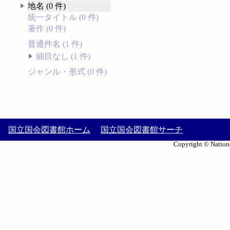
地名 (0 件)
統一タイトル (0 件)
著作 (0 件)
普通件名 (1 件)
細目なし (1 件)
ジャンル・形式 (0 件)
国立国会図書館ホーム
国立国会図書館サーチ
Copyright © Nationa