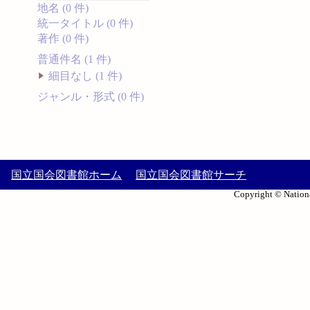
地名 (0 件)
統一タイトル (0 件)
著作 (0 件)
普通件名 (1 件)
細目なし (1 件)
ジャンル・形式 (0 件)
国立国会図書館ホーム
国立国会図書館サーチ
Copyright © Nationa