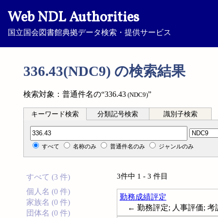
Web NDL Authorities
国立国会図書館典拠データ検索・提供サービス
336.43(NDC9) の検索結果
検索対象：普通件名の“336.43
”
(NDC9)
キーワード検索
分類記号検索
識別子検索
分類記号検索
すべて
名称のみ
普通件名のみ
ジャンルのみ
3件中 1 - 3 件目
すべて (3 件)
個人名 (0 件)
勤務成績評定
家族名 (0 件)
← 勤務評定; 人事評価; 考課表; 
団体名 (0 件)