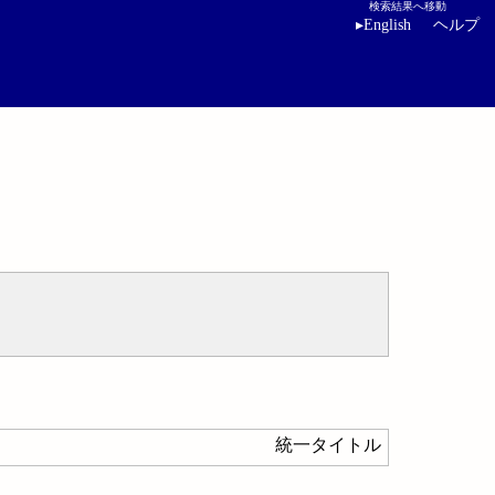
検索結果へ移動
▸
English
ヘルプ
統一タイトル