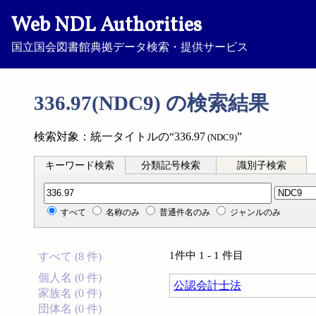
Web NDL Authorities
国立国会図書館典拠データ検索・提供サービス
336.97(NDC9) の検索結果
検索対象：統一タイトルの“336.97
”
(NDC9)
キーワード検索
分類記号検索
識別子検索
分類記号検索
すべて
名称のみ
普通件名のみ
ジャンルのみ
1件中 1 - 1 件目
すべて (8 件)
個人名 (0 件)
公認会計士法
家族名 (0 件)
団体名 (0 件)