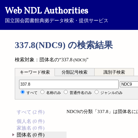
Web NDL Authorities
国立国会図書館典拠データ検索・提供サービス
337.8(NDC9) の検索結果
検索対象：団体名の“337.8
”
(NDC9)
キーワード検索
分類記号検索
識別子検索
分類記号検索
すべて
名称のみ
普通件名のみ
ジャンルのみ
NDC9の分類「337.8」は団体
すべて (2 件)
個人名 (0 件)
家族名 (0 件)
団体名 (0 件)