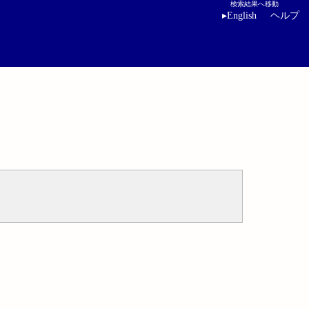
検索結果へ移動
▸
English
ヘルプ