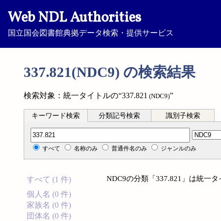
Web NDL Authorities
国立国会図書館典拠データ検索・提供サービス
337.821(NDC9) の検索結果
検索対象：統一タイトルの“337.821
”
(NDC9)
キーワード検索
分類記号検索
識別子検索
分類記号検索
すべて
名称のみ
普通件名のみ
ジャンルのみ
NDC9の分類「337.821」は
すべて (1 件)
個人名 (0 件)
家族名 (0 件)
団体名 (0 件)