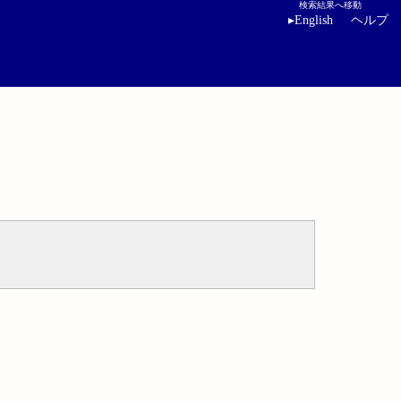
検索結果へ移動
▸
English
ヘルプ