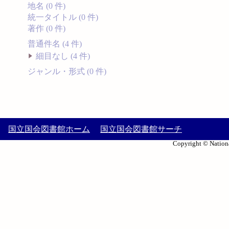
地名 (0 件)
統一タイトル (0 件)
著作 (0 件)
普通件名 (4 件)
細目なし (4 件)
ジャンル・形式 (0 件)
国立国会図書館ホーム
国立国会図書館サーチ
Copyright © Nationa