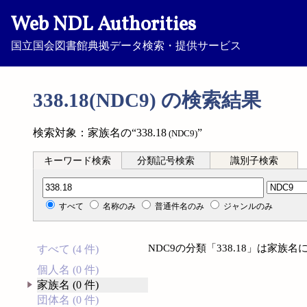
Web NDL Authorities
国立国会図書館典拠データ検索・提供サービス
338.18(NDC9) の検索結果
検索対象：家族名の“338.18
”
(NDC9)
キーワード検索
分類記号検索
識別子検索
分類記号検索
すべて
名称のみ
普通件名のみ
ジャンルのみ
NDC9の分類「338.18」は家
すべて (4 件)
個人名 (0 件)
家族名 (0 件)
団体名 (0 件)