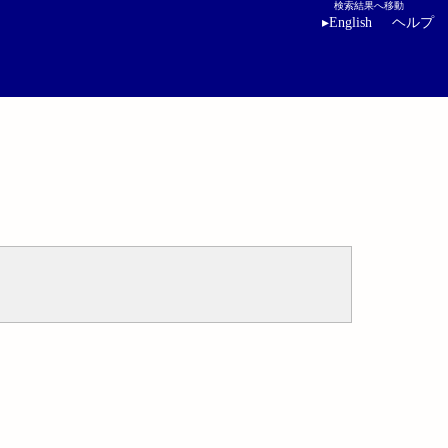
検索結果へ移動
▸
English
ヘルプ