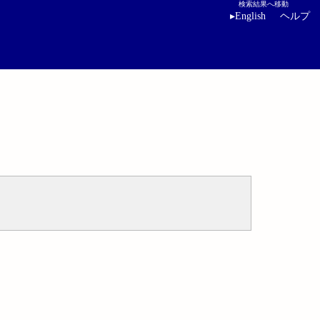
検索結果へ移動
▸
English
ヘルプ