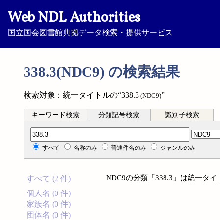
Web NDL Authorities
国立国会図書館典拠データ検索・提供サービス
338.3(NDC9) の検索結果
検索対象：統一タイトルの“338.3
”
(NDC9)
キーワード検索
分類記号検索
識別子検索
分類記号検索
すべて
名称のみ
普通件名のみ
ジャンルのみ
NDC9の分類「338.3」は統一
すべて (2 件)
個人名 (0 件)
家族名 (0 件)
団体名 (0 件)