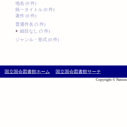
地名 (0 件)
統一タイトル (0 件)
著作 (0 件)
普通件名 (5 件)
細目なし (5 件)
ジャンル・形式 (0 件)
国立国会図書館ホーム
国立国会図書館サーチ
Copyright © Nationa