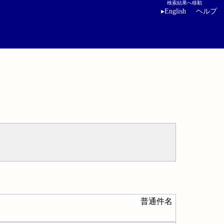
検索結果へ移動
▸
English
ヘルプ
普通件名