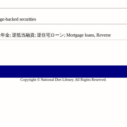
cked securities
逆抵当融資; 逆住宅ローン; Mortgage loans, Reverse
Copyright © National Diet Library. All Rights Reserved.