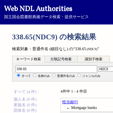
Web NDL Authorities
国立国会図書館典拠データ検索・提供サービス
338.65(NDC9) の検索結果
検索対象：普通件名 (細目なし) の“338.65
”
(NDC9)
キーワード検索
分類記号検索
識別子検索
分類記号検索
すべて
名称のみ
普通件名のみ
ジャンルのみ
4件中 1 - 4 件目
すべて (4 件)
個人名 (0 件)
抵当銀行
家族名 (0 件)
← Mortgage banks
団体名 (0 件)