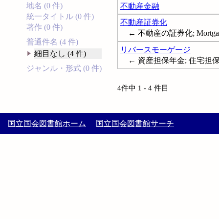
地名 (0 件)
不動産金融
統一タイトル (0 件)
不動産証券化
著作 (0 件)
← 不動産の証券化; Mortgage-ba
普通件名 (4 件)
リバースモーゲージ
細目なし (4 件)
← 資産担保年金; 住宅担保年金; 
ジャンル・形式 (0 件)
4件中 1 - 4 件目
国立国会図書館ホーム
国立国会図書館サーチ