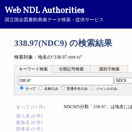
Web NDL Authorities
国立国会図書館典拠データ検索・提供サービス
338.97(NDC9) の検索結果
検索対象：地名の“338.97
”
(NDC9)
キーワード検索
分類記号検索
識別子検索
分類記号検索
すべて
名称のみ
普通件名のみ
ジャンルのみ
NDC9の分類「338.97」は地
すべて (13 件)
個人名 (0 件)
家族名 (0 件)
団体名 (0 件)